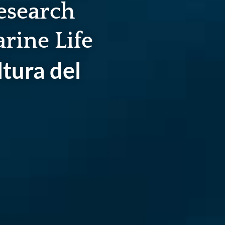
esearch
arine Life
tura del